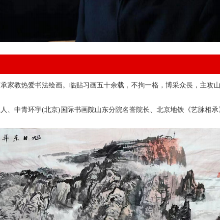
师承家教热爱书法绘画。临贴习画五十余载，不拘一格，博采众長，主攻
人、中青环宇(北京)国际书画院山东分院名誉院长、北京地铁《艺脉相