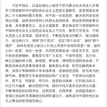
习近平指出，以县处级以上领导干部为重点在全党深入开展
学习贯彻新时代中国特色社会主义思想主题教育，是贯彻落实党
的二十大精神的重大举措，对于统一全党思想、解决党内存在的
突出问题、始终保持党同人民群众血肉联系、推动党和国家事业
发展，具有重要意义。这次主题教育，要在推动学习贯彻新时代
中国特色社会主义思想走深走实上下功夫，教育引导党员、干部
从思想上正本清源、固本培元，不断提高政治判断力、政治领悟
力、政治执行力，增强“四个意识”、坚定“四个自信”、做到“两个
维护”，始终在思想上政治上行动上同党中央保持高度一致，做到
心往一处想、劲往一处使，共同把党锻造成一块攻无不克、战无
不胜的坚硬钢铁。要教育引导广大党员、干部学思想、见行动，
树立正确的权力观、政绩观、事业观，增强责任感和使命感，不
断提高推动高质量发展本领、服务群众本领、防范化解风险本
领，加强斗争精神和斗争本领养成，提振锐意进取、担当有为的
精气神。要教育引导各级党组织和广大党员、干部突出问题导
向，查不足、找差距、明方向，接受政治体检，打扫政治灰尘，
纠正行为偏差，解决思想不纯、组织不纯方面存在的突出问题，
不断增强党的自我净化、自我完善、自我革新、自我提高能力，
使我们党始终充满蓬勃生机和旺盛活力，始终成为中国特色社会
主义事业的坚强领导核心。