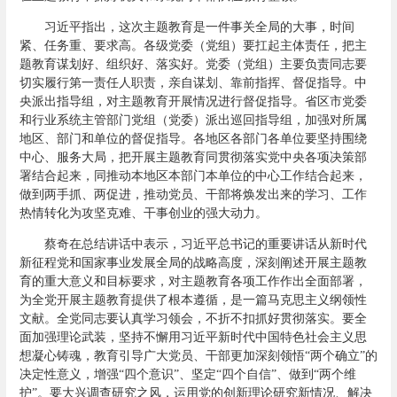
习近平指出，这次主题教育是一件事关全局的大事，时间
紧、任务重、要求高。各级党委（党组）要扛起主体责任，把主
题教育谋划好、组织好、落实好。党委（党组）主要负责同志要
切实履行第一责任人职责，亲自谋划、靠前指挥、督促指导。中
央派出指导组，对主题教育开展情况进行督促指导。省区市党委
和行业系统主管部门党组（党委）派出巡回指导组，加强对所属
地区、部门和单位的督促指导。各地区各部门各单位要坚持围绕
中心、服务大局，把开展主题教育同贯彻落实党中央各项决策部
署结合起来，同推动本地区本部门本单位的中心工作结合起来，
做到两手抓、两促进，推动党员、干部将焕发出来的学习、工作
热情转化为攻坚克难、干事创业的强大动力。
蔡奇在总结讲话中表示，习近平总书记的重要讲话从新时代
新征程党和国家事业发展全局的战略高度，深刻阐述开展主题教
育的重大意义和目标要求，对主题教育各项工作作出全面部署，
为全党开展主题教育提供了根本遵循，是一篇马克思主义纲领性
文献。全党同志要认真学习领会，不折不扣抓好贯彻落实。要全
面加强理论武装，坚持不懈用习近平新时代中国特色社会主义思
想凝心铸魂，教育引导广大党员、干部更加深刻领悟“两个确立”的
决定性意义，增强“四个意识”、坚定“四个自信”、做到“两个维
护”。要大兴调查研究之风，运用党的创新理论研究新情况、解决