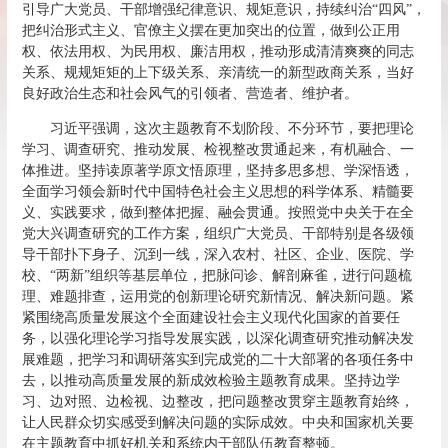
引导广大党员、干部增强纪律意识、规矩意识，持续纠治“四风”，
把纠治形式主义、官僚主义摆在更加突出的位置，做到公正用
权、依法用权、为民用权、廉洁用权，推动形成清清爽爽的同志
关系、规规矩矩的上下级关系、亲清统一的新型政商关系，当好
良好政治生态和社会风气的引领者、营造者、维护者。
习近平强调，这次主题教育不划阶段、不分环节，要把理论
学习、调查研究、推动发展、检视整改贯通起来，有机融合、一
体推进。坚持读原著学原文悟原理，坚持多思多想、学深悟透，
全面学习领会新时代中国特色社会主义思想的科学体系、精髓要
义、实践要求，做到整体把握、融会贯通。按照党中央关于在全
党大兴调查研究的工作方案，组织广大党员、干部特别是各级领
导干部扑下身子、沉到一线，深入农村、社区、企业、医院、学
校、“两新”组织等基层单位，把脉问诊、解剖麻雀，进行问题梳
理、难题排查，运用党的创新理论研究新情况、解决新问题。紧
紧围绕高质量发展这个全面建设社会主义现代化国家的首要任
务，以强化理论学习指导发展实践，以深化调查研究推动解决发
展难题，把学习和调研落实到完成党的二十大部署的各项任务中
去，以推动高质量发展的新成效检验主题教育成果。坚持边学
习、边对照、边检视、边整改，把问题整改贯穿主题教育始终，
让人民群众切实感受到解决问题的实际成效。中央和国家机关要
在主题教育中抓好机关和系统内干部队伍教育整顿。