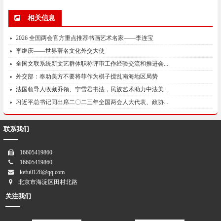
相关信息
​2026 全国两会官方重点推荐书画艺术名家——李连宝
李继庆——世界著名文化外交大使
全国文联系统新文艺群体职称评审工作经验交流和推进会...
外交部：奉劝美方不要将菲作为棋子搅乱南海地区局势
法国领导人收藏乔领、宁雪君书法，民族艺术助力中法美...
习近平总书记同出席二〇二三年全国两会人大代表、政协...
联系我们
16605419860
16605419860
kefu0128@qq.com
北京市海淀区田村北路
关注我们