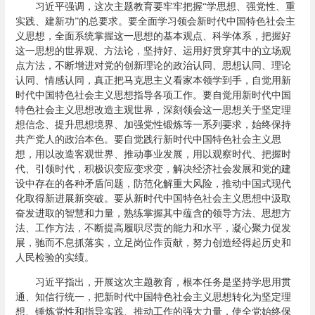
习近平强调，这次主题教育要牢牢把握“学思想、强党性、重
实践、建新功”的总要求。要全面学习领会新时代中国特色社会主
义思想，全面系统掌握这一思想的基本观点、科学体系，把握好
这一思想的世界观、方法论，坚持好、运用好贯穿其中的立场观
点方法，不断增进对党的创新理论的政治认同、思想认同、理论
认同、情感认同，真正把马克思主义看家本领学到手，自觉用新
时代中国特色社会主义思想指导各项工作。要自觉用新时代中国
特色社会主义思想改造主观世界，深刻领会这一思想关于坚定理
想信念、提升思想境界、加强党性锻炼等一系列要求，始终保持
共产党人的政治本色。要自觉践行新时代中国特色社会主义思
想，用以改造客观世界、推动事业发展，用以观察时代、把握时
代、引领时代，积极识变应变求变，解决经济社会发展和党的建
设中存在的各种矛盾问题，防范化解重大风险，推动中国式现代
化取得新进展新突破。要从新时代中国特色社会主义思想中汲取
奋发进取的智慧和力量，熟练掌握其中蕴含的领导方法、思想方
法、工作方法，不断提高履职尽责的能力和水平，凝心聚力促发
展，驰而不息抓落实，立足岗位作贡献，努力创造经得起历史和
人民检验的实绩。
习近平指出，开展这次主题教育，根本任务是坚持学思用贯
通、知信行统一，把新时代中国特色社会主义思想转化为坚定理
想、锤炼党性和指导实践、推动工作的强大力量，使全党始终保