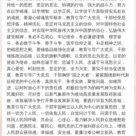
持统一的思想、坚定的意志、协调的行动、强大的战斗力，努力
在以学铸魂、以学增智、以学正风、以学促干方面取得实实在在
的成效。要凝心铸魂筑牢根本，教育引导广大党员、干部经受思
想淬炼、精神洗礼，坚定对马克思主义的信仰、对中国特色社会
主义的信念、对实现中华民族伟大复兴中国梦的信心，弘扬伟大
建党精神，务必不忘初心、牢记使命，务必谦虚谨慎、艰苦奋
斗，务必敢于斗争、善于斗争，筑牢信仰之基、补足精神之钙、
把稳思想之舵。要锤炼品格强化忠诚，教育引导广大党员、干部
锤炼政治品格，以党的旗帜为旗帜、以党的意志为意志、以党的
使命为使命，始终忠诚于党、忠诚于人民、忠诚于马克思主义，
真心爱党、时刻忧党、坚定护党、全力兴党。要实干担当促进发
展，教育引导广大党员、干部胸怀“国之大者”，紧紧围绕新时代新
征程党的中心任务，真抓实干、务求实效，聚焦问题、知难而
进，以时时放心不下的责任感、积极担当作为的精气神为党和人
民履好职、尽好责，以新气象新作为推动高质量发展取得新成
效，依靠顽强斗争打开事业发展新天地。要践行宗旨为民造福，
教育引导广大党员、干部牢固树立以人民为中心的发展思想，坚
持一切为了人民、一切依靠人民，自觉问计于民、问需于民，始
终同人民同呼吸、共命运、心连心，着力解决人民群众急难愁盼
问题，把惠民生、暖民心、顺民意的工作做到群众心坎上，增强
人民群众获得感、幸福感、安全感。要廉洁奉公树立新风，教育